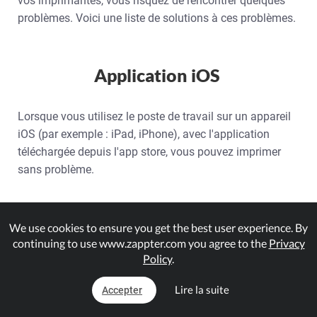
vos imprimantes, vous risquez de rencontrer quelques
problèmes. Voici une liste de solutions à ces problèmes.
Application iOS
Lorsque vous utilisez le poste de travail sur un appareil
iOS (par exemple : iPad, iPhone), avec l'application
téléchargée depuis l'app store, vous pouvez imprimer
sans problème.
iOS Web-App
We use cookies to ensure you get the best user experience. By
continuing to use www.zappter.com you agree to the
Privacy
Policy
.
Lorsque vous exécutez la station de travail sur un
appareil iOS (par exemple : iPad, iPhone), via votre lien
Lire la suite
Accepter
Web-App (par exemple sur Safari), vous devez