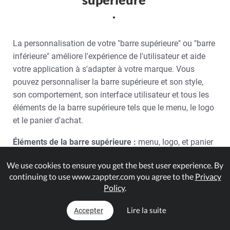
.
La personnalisation de votre "barre supérieure" ou "barre
inférieure" améliore l'expérience de l'utilisateur et aide
votre application à s'adapter à votre marque. Vous
pouvez personnaliser la barre supérieure et son style,
son comportement, son interface utilisateur et tous les
éléments de la barre supérieure tels que le menu, le logo
et le panier d'achat.
Éléments de la barre supérieure :
menu, logo, et panier
.
We use cookies to ensure you get the best user experience. By
Suivez les étapes ci-dessous pour personnaliser les
continuing to use www.zappter.com you agree to the
Privacy
Policy
.
éléments. Et lorsque vous cliquez sur "enregistrer", le
simulateur à l'écran montre ce que vos nouvelles
Lire la suite
Accepter
modifications donneront sur les appareils des
utilisateurs sans qu'il soit nécessaire de naviguer hors