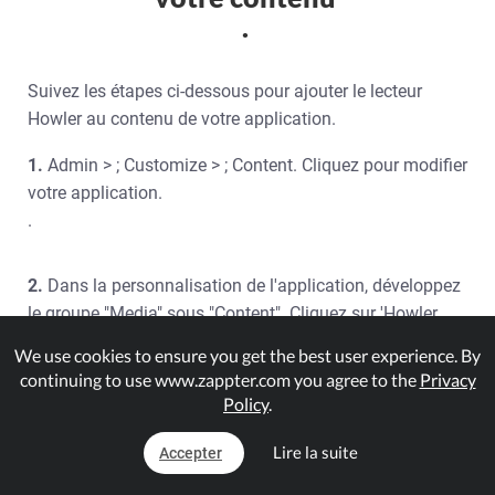
.
Suivez les étapes ci-dessous pour ajouter le lecteur
Howler au contenu de votre application.
1.
Admin > ; Customize > ; Content. Cliquez pour modifier
votre application.
.
2.
Dans la personnalisation de l'application, développez
le groupe "Media" sous "Content". Cliquez sur 'Howler
Player'.
We use cookies to ensure you get the best user experience. By
continuing to use www.zappter.com you agree to the
Privacy
Policy
.
3.
L'écran de configuration du lecteur audio Howler
s'affiche avec un onglet général. Entrez le titre, le type et
Lire la suite
Accepter
téléchargez votre fichier audio.