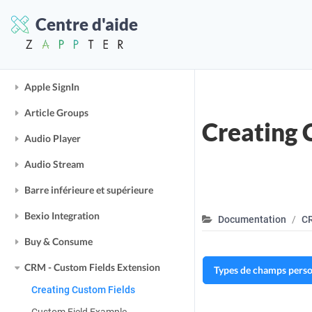
Add a sidebar menu
Centre d'aide
Age Clearance
App-Banner
Apple SignIn
Article Groups
Creating 
Audio Player
Audio Stream
Barre inférieure et supérieure
Bexio Integration
Documentation
CR
Buy & Consume
CRM - Custom Fields Extension
Types de champs person
Creating Custom Fields