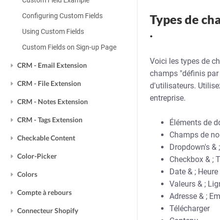
Custom Field Example
Configuring Custom Fields
Types de ch
.
Using Custom Fields
Custom Fields on Sign-up Page
Voici les types de c
CRM - Email Extension
champs "définis par 
CRM - File Extension
d'utilisateurs. Util
entreprise.
CRM - Notes Extension
CRM - Tags Extension
Éléments de d
Champs de n
Checkable Content
Dropdown's & ;
Color-Picker
Checkbox & ; 
Date & ; Heure
Colors
Valeurs & ; Li
Compte à rebours
Adresse & ; E
Télécharger
Connecteur Shopify