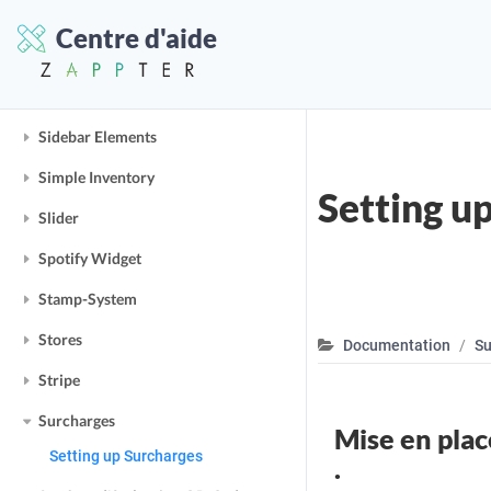
Sendgrid
Centre d'aide
Service Stations
Shortcuts
Sidebar Elements
Simple Inventory
Setting u
Slider
Spotify Widget
Stamp-System
Stores
Documentation
Su
Stripe
Surcharges
Mise en plac
Setting up Surcharges
.