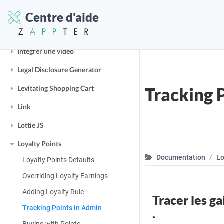
Ingredient System
Centre d'aide
Instagram
Intégrer une vidéo
Legal Disclosure Generator
Levitating Shopping Cart
Tracking 
Link
Lottie JS
Loyalty Points
Documentation
Lo
Loyalty Points Defaults
Overriding Loyalty Earnings
Adding Loyalty Rule
Tracer les ga
Tracking Points in Admin
.