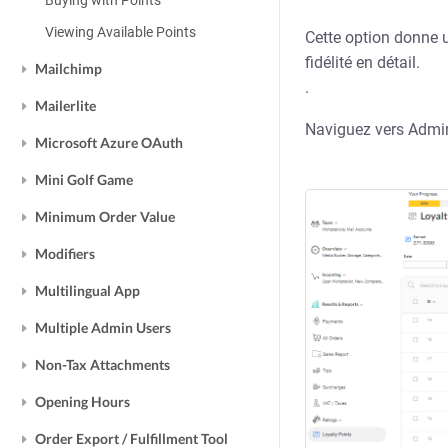
Buying with Points
Viewing Available Points
Cette option donne 
fidélité en détail.
Mailchimp
.
Mailerlite
Naviguez vers Admin >
Microsoft Azure OAuth
Mini Golf Game
Minimum Order Value
Modifiers
Multilingual App
Multiple Admin Users
Non-Tax Attachments
Opening Hours
Order Export / Fulfillment Tool