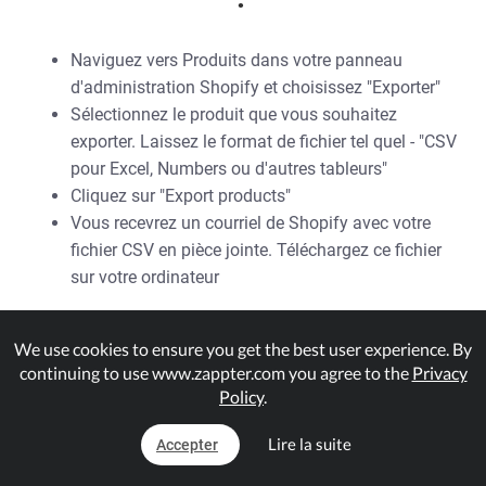
Naviguez vers Produits dans votre panneau
d'administration Shopify et choisissez "Exporter"
Sélectionnez le produit que vous souhaitez
exporter. Laissez le format de fichier tel quel - "CSV
pour Excel, Numbers ou d'autres tableurs"
Cliquez sur "Export products"
Vous recevrez un courriel de Shopify avec votre
fichier CSV en pièce jointe. Téléchargez ce fichier
sur votre ordinateur
Importations CSV ponctuelles
We use cookies to ensure you get the best user experience. By
continuing to use www.zappter.com you agree to the
Privacy
.
Policy
.
Lire la suite
Importez vos données Shopify au format CSV (comma
Accepter
separated value) ; pour créer des articles dans votre