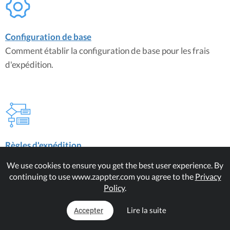
Configuration de base
Comment établir la configuration de base pour les frais
d'expédition.
Règles d'expédition
Grâce aux règles d'expédition, vos frais d'expédition
We use cookies to ensure you get the best user experience. By
peuvent être fixés de manière dynamique en fonction de
continuing to use www.zappter.com you agree to the
Privacy
vos besoins.
Policy
.
Lire la suite
Accepter