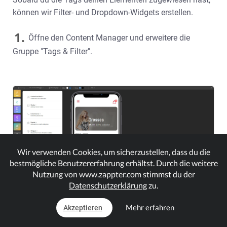
können wir Filter- und Dropdown-Widgets erstellen.
1.
Öffne den Content Manager und erweitere die
Gruppe "Tags & Filter".
Wir verwenden Cookies, um sicherzustellen, dass du die
bestmögliche Benutzererfahrung erhältst. Durch die weitere
Nutzung von www.zappter.com stimmst du der
Datenschutzerklärung
zu.
Mehr erfahren
Akzeptieren
2.
Wähle aus, welche Art von Filter-Widget du