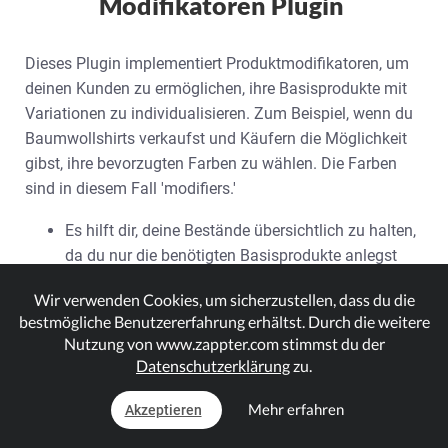
Modifikatoren Plugin
Dieses Plugin implementiert Produktmodifikatoren, um
deinen Kunden zu ermöglichen, ihre Basisprodukte mit
Variationen zu individualisieren. Zum Beispiel, wenn du
Baumwollshirts verkaufst und Käufern die Möglichkeit
gibst, ihre bevorzugten Farben zu wählen. Die Farben
sind in diesem Fall 'modifiers.'
Es hilft dir, deine Bestände übersichtlich zu halten,
da du nur die benötigten Basisprodukte anlegst
und den Kunden die Möglichkeit gibst, die
Wir verwenden Cookies, um sicherzustellen, dass du die
Variationen durch Modifikatoren hinzuzufügen. In
bestmögliche Benutzererfahrung erhältst. Durch die weitere
diesem Beispiel legst du nur das Produkt
Nutzung von www.zappter.com stimmst du der
"Baumwollhemd" an und richtest Modifikatoren für
Datenschutzerklärung
zu.
Farben ein.
Das verbessert auch die Erfahrungen der Käufer,
Mehr erfahren
Akzeptieren
da du ihnen die Freiheit bietest, ihre Einkäufe zu