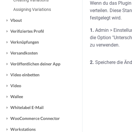
Creating Variations
Wenn du das Plugin i
Assigning Variations
verteilen. Diese Stan
festgelegt wird.
Vbout
1.
Admin > Einstellun
Verifiziertes Profil
die Option "Untersch
Verknüpfungen
zu verwenden.
Versandkosten
2.
Speichere die Än
Veröffentlichen deiner App
Video einbetten
Video
Wallee
Whitelabel E-Mail
WooCommerce Connector
Workstations