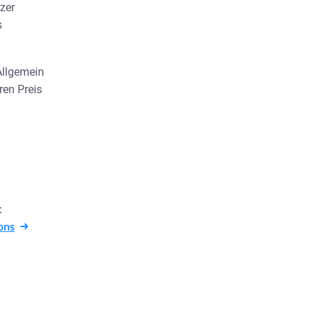
tzer
s
 Allgemein
ren Preis
t
ons