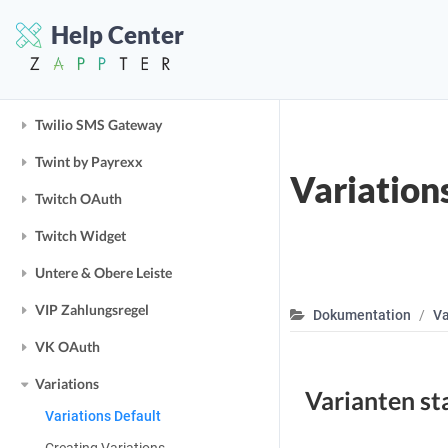
Titel
Help Center
Treuepunkte
Trinkgeld
Twilio SMS Gateway
Twint by Payrexx
Variation
Twitch OAuth
Twitch Widget
Untere & Obere Leiste
VIP Zahlungsregel
Dokumentation
Va
VK OAuth
Variations
Varianten st
Variations Default