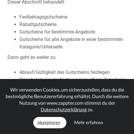
Dieser Abschnitt behandelt:
Festbetragsgutscheine
Rabattgutscheine
Gutscheine für bestimmte Angebote
Gutscheine für alle Angebote in einer bestimmten
Kategorie/Unterseite
Dann geht es weiter zu:
Ablauf/Gültigkeit des Gutscheins festlegen
Einschränkung der Nutzung (wie oft ein Gutschein
genutzt werden kann oder unbegrenzt
Wir verwenden Cookies, um sicherzustellen, dass du die
bestmögliche Benutzererfahrung erhältst. Durch die weitere
1.
Admin > Gutscheine > Gutscheine. Klicke auf die
Nutzung von www.zappter.com stimmst du der
Datenschutzerklärung
zu.
Schaltfläche "Neu".
Mehr erfahren
Akzeptieren