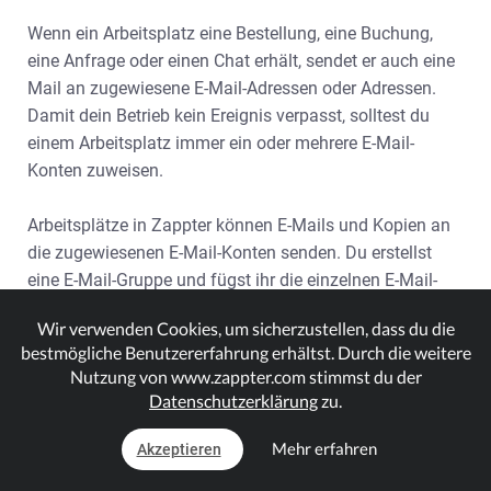
Wenn ein Arbeitsplatz eine Bestellung, eine Buchung,
eine Anfrage oder einen Chat erhält, sendet er auch eine
Mail an zugewiesene E-Mail-Adressen oder Adressen.
Damit dein Betrieb kein Ereignis verpasst, solltest du
einem Arbeitsplatz immer ein oder mehrere E-Mail-
Konten zuweisen.
Arbeitsplätze in Zappter können E-Mails und Kopien an
die zugewiesenen E-Mail-Konten senden. Du erstellst
eine E-Mail-Gruppe und fügst ihr die einzelnen E-Mail-
Adressen hinzu. Der Arbeitsplatz sendet die E-Mails an
Wir verwenden Cookies, um sicherzustellen, dass du die
alle E-Mail-Adressen in der E-Mail-Gruppe. Du erstellst
bestmögliche Benutzererfahrung erhältst. Durch die weitere
zwei solcher Gruppen und weist eine für "TO" und die
Nutzung von www.zappter.com stimmst du der
andere für "CC" zu.
Datenschutzerklärung
zu.
Mehr erfahren
Ein Mailkonto erstellen
Akzeptieren