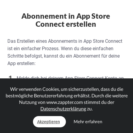
Abonnement in App Store
Connect erstellen
Das Erstellen eines Abonnements in App Store Connect
ist ein einfacher Prozess. Wenn du diese einfachen
Schritte befolgst, kannst du ein Abonnement für deine
App erstellen:
1.
Melde dich bei deinem App Store Connect Konto an,
indem du die offizielle Website
Wir verwenden Cookies, um sicherzustellen, dass du die
https://appstoreconnect.apple.com/
besuchst.
bestmögliche Benutzererfahrung erhältst. Durch die weitere
Nutzung von www.zappter.com stimmst du der
2.
Klicke auf "Meine Apps" und wähle die App aus, für
Datenschutzerklärung
zu.
die du ein Abonnement erstellen möchtest
Mehr erfahren
Akzeptieren
3.
Gehe zum Abschnitt "Funktionen" auf der linken