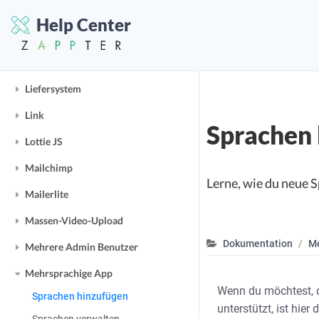
Kaufen & Verbrauchen
Help Center
Kontakt Formular
Ladeindikatoren
Liefersystem
Link
Sprachen 
Lottie JS
Mailchimp
Lerne, wie du neue 
Mailerlite
Massen-Video-Upload
Dokumentation
Me
Mehrere Admin Benutzer
Mehrsprachige App
Wenn du möchtest, d
Sprachen hinzufügen
unterstützt, ist hier