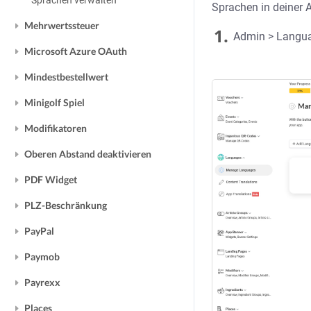
Sprachen verwalten
Sprachen in deiner 
Mehrwertssteuer
1.
Admin > Langua
Microsoft Azure OAuth
Mindestbestellwert
Minigolf Spiel
Modifikatoren
Oberen Abstand deaktivieren
PDF Widget
PLZ-Beschränkung
PayPal
Paymob
Payrexx
Places