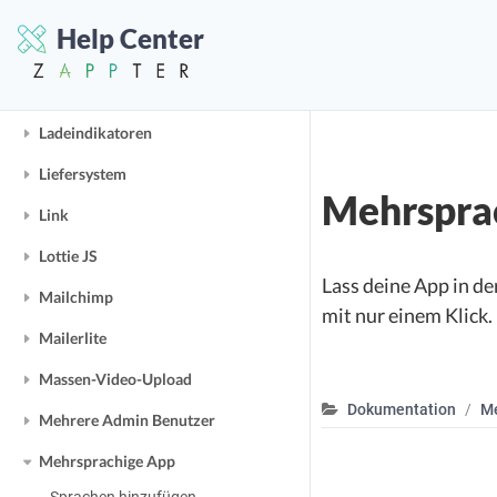
Intro Slides erstellen
Help Center
Kaufen & Verbrauchen
Kontakt Formular
Ladeindikatoren
Liefersystem
Mehrspra
Link
Lottie JS
Lass deine App in de
Mailchimp
mit nur einem Klick.
Mailerlite
Massen-Video-Upload
Dokumentation
Me
Mehrere Admin Benutzer
Mehrsprachige App