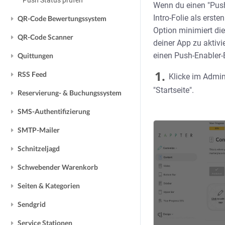
Push Status prüfen
Wenn du einen "Push 
Intro-Folie als erst
QR-Code Bewertungssystem
Option minimiert di
QR-Code Scanner
deiner App zu aktivi
einen Push-Enabler-B
Quittungen
1.
RSS Feed
Klicke im Admin
"Startseite".
Reservierung- & Buchungssystem
SMS-Authentifizierung
SMTP-Mailer
Schnitzeljagd
Schwebender Warenkorb
Seiten & Kategorien
Sendgrid
Service Stationen