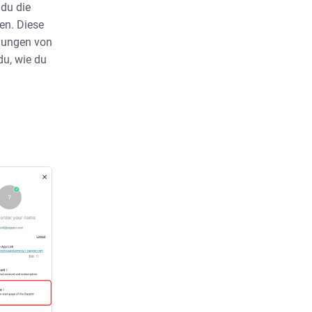
 du die
nen. Diese
igungen von
du, wie du