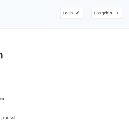
Login
Los geht's
n
en
t, musst