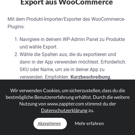
Export aus WooCommerce
Mit dem Produkt-Importer/Exporter des WooCommerce-
Plugins:
Navigiere in deinem WP-Admin Panel zu Produkte
und wähle Export.
Wähle die Spalten aus, die du exportieren und
dann in der App verwenden möchtest. Erforderlich:
SKU oder Name, um sie in deiner App zu
verwenden. Empfohlen:
Kurzbeschreibung
,
Beschreibung
,
Standardpreis
,
Kategorien
,
Bilder
.
Wir verwenden Cookies, um sicherzustellen, dass du die
Nur das erste Bild aus dem Export wird verwendet
bestmögliche Benutzererfahrung erhältst. Durch die weitere
und als Featured Image eingestellt.
Nutzung von www.zappter.com stimmst du der
Wähle Produkttypen und Kategorien aus, die du
Datenschutzerklärung
zu.
exportieren möchtest.
Erstelle deinen CSV-Export.
Mehr erfahren
Akzeptieren