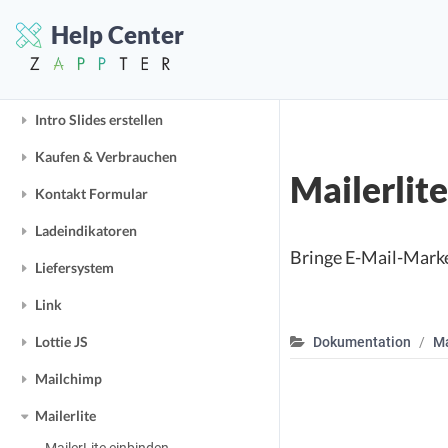
In-App-Käufe
Help Center
Inhaltsgruppen
Instagram
Intro Slides erstellen
Kaufen & Verbrauchen
Mailerlite
Kontakt Formular
Ladeindikatoren
Bringe E-Mail-Market
Liefersystem
Link
Lottie JS
Dokumentation
Ma
Mailchimp
Mailerlite