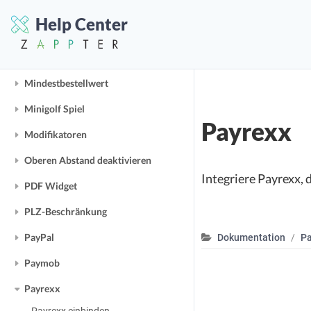
Mehrsprachige App
Help Center
Mehrwertssteuer
Microsoft Azure OAuth
Mindestbestellwert
Minigolf Spiel
Payrexx
Modifikatoren
Oberen Abstand deaktivieren
Integriere Payrexx, 
PDF Widget
PLZ-Beschränkung
PayPal
Dokumentation
Pa
Paymob
Payrexx