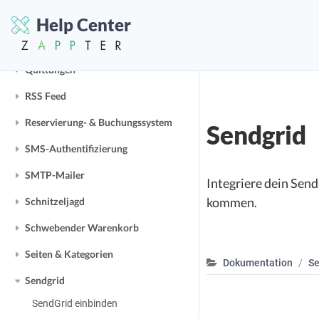
QR-Code Bewertungssystem
Help Center
QR-Code Scanner
Quittungen
RSS Feed
Reservierung- & Buchungssystem
Sendgrid
SMS-Authentifizierung
SMTP-Mailer
Integriere dein Sen
kommen.
Schnitzeljagd
Schwebender Warenkorb
Seiten & Kategorien
Dokumentation
Se
Sendgrid
SendGrid einbinden