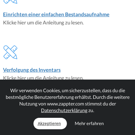
Einrichten einer einfachen Bestandsaufnahme
Klicke hier um die Anleitung zu lesen.
Verfolgung des Inventars
Klicke hier um die Anleitung zu lesen.
Wir verwenden Cookies, um sicherzustellen, dass du die
bestmögliche Benutzererfahrung erhältst. Durch die weitere
Passende Plugins
Nutzung von www.zappter.com stimmst du der
Simple Inventory
Datenschutzerklärung
zu.
Mehr erfahren
Akzeptieren