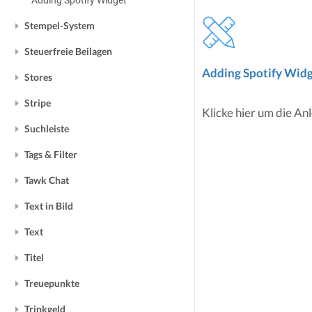
Adding Spotify Widget
Stempel-System
Steuerfreie Beilagen
Adding Spotify Wid
Stores
Stripe
Klicke hier um die Anl
Suchleiste
Tags & Filter
Tawk Chat
Text in Bild
Text
Titel
Treuepunkte
Trinkgeld