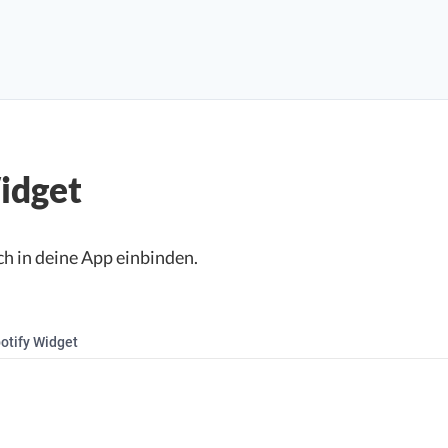
idget
ch in deine App einbinden.
otify Widget